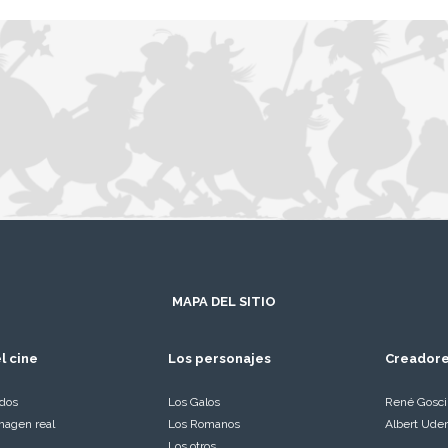
MAPA DEL SITIO
l cine
Los personajes
Creador
ados
Los Galos
René Gosc
magen real
Los Romanos
Albert Ude
Los otros…