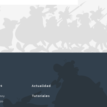
es
Actualidad
inny
Tutoriales
rzo