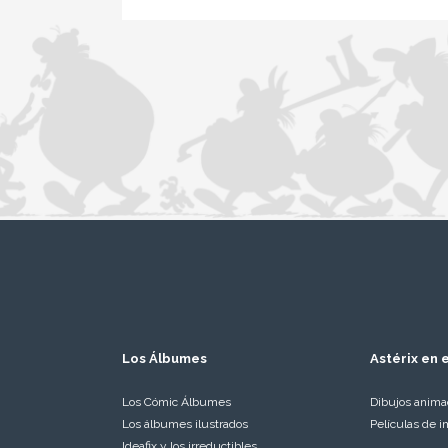
Los Álbumes
Astérix en e
Los Cómic Álbumes
Dibujos anim
Los álbumes ilustrados
Películas de i
Ideafix y los irreductibles