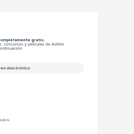
 completamente gratis.
 concursos y películas de Astérix.
continuación.
Astérix.