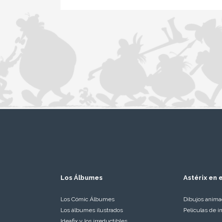
Los Álbumes
Astérix en e
Los Cómic Álbumes
Dibujos anim
Los álbumes ilustrados
Películas de i
Ideafix y los irreductibles