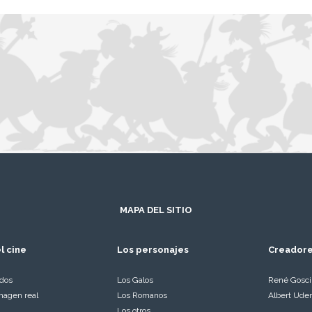
MAPA DEL SITIO
l cine
Los personajes
Creador
ados
Los Galos
René Gosc
magen real
Los Romanos
Albert Ude
Los otros…