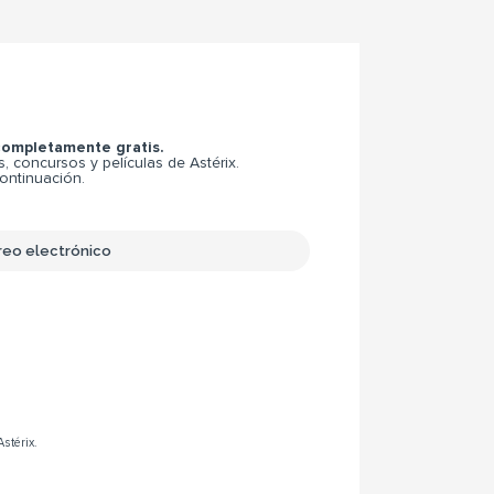
 completamente gratis.
 concursos y películas de Astérix.
continuación.
Astérix.