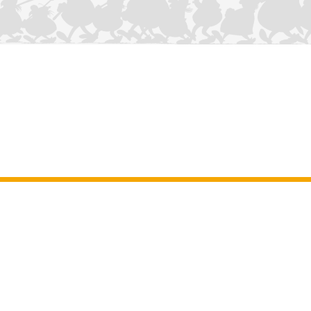
CONTÁCTANOS
Aviso legal
–
Terminos y Condiciones Generales del sitio web
–
Datos
personales
–
Política de cookies
–
Manuscritos
ASTERIX
OBELIX
IDEFIX
/ © 2025 LES ÉDITIONS ALBERT RENÉ / GOSCINNY -
®
®
®
UDERZO