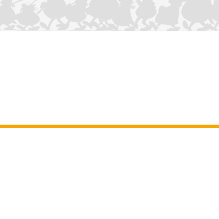
CONTÁCTANOS
Aviso legal
–
Terminos y Condiciones Generales del sitio web
–
Datos
personales
–
Política de cookies
–
Manuscritos
ASTERIX
OBELIX
IDEFIX
/ © 2025 LES ÉDITIONS ALBERT RENÉ / GOSCINNY -
®
®
®
UDERZO