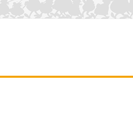
CONTÁCTANOS
Aviso legal
–
Terminos y Condiciones Generales del sitio web
–
Datos
personales
–
Política de cookies
–
Manuscritos
ASTERIX
OBELIX
IDEFIX
/ © 2025 LES ÉDITIONS ALBERT RENÉ / GOSCINNY -
®
®
®
UDERZO