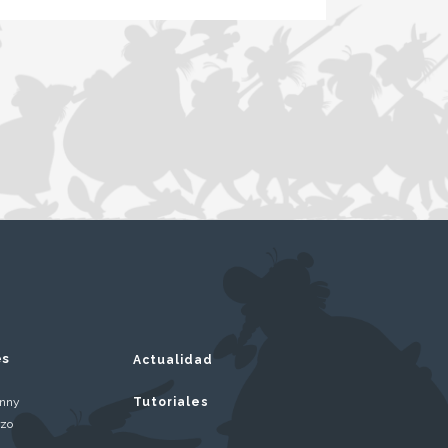
es
Actualidad
inny
Tutoriales
rzo