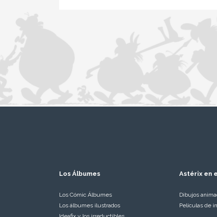
Los Álbumes
Astérix en e
Los Cómic Álbumes
Dibujos anim
Los álbumes ilustrados
Películas de i
Ideafix y los irreductibles