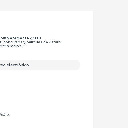
 completamente gratis.
 concursos y películas de Astérix.
continuación.
Astérix.