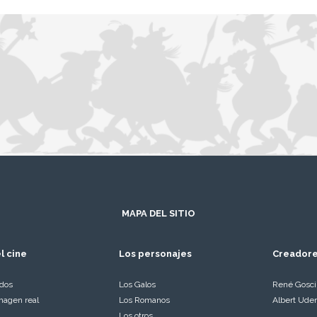
MAPA DEL SITIO
l cine
Los personajes
Creador
ados
Los Galos
René Gosc
magen real
Los Romanos
Albert Ude
Los otros…