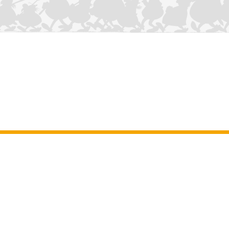
CONTÁCTANOS
Aviso legal
–
Terminos y Condiciones Generales del sitio web
–
Datos
personales
–
Política de cookies
–
Manuscritos
ASTERIX
OBELIX
IDEFIX
/ © 2025 LES ÉDITIONS ALBERT RENÉ / GOSCINNY -
®
®
®
UDERZO