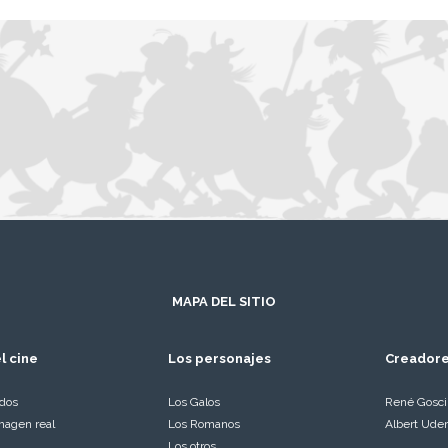
MAPA DEL SITIO
l cine
Los personajes
Creador
ados
Los Galos
René Gosc
magen real
Los Romanos
Albert Ude
Los otros…