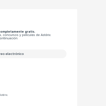
 completamente gratis.
 concursos y películas de Astérix.
continuación.
Astérix.