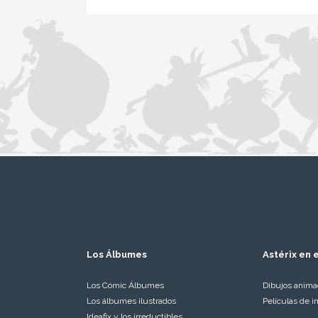
Los Álbumes
Astérix en e
Los Cómic Álbumes
Dibujos anim
Los álbumes ilustrados
Películas de i
Ideafix y los irreductibles