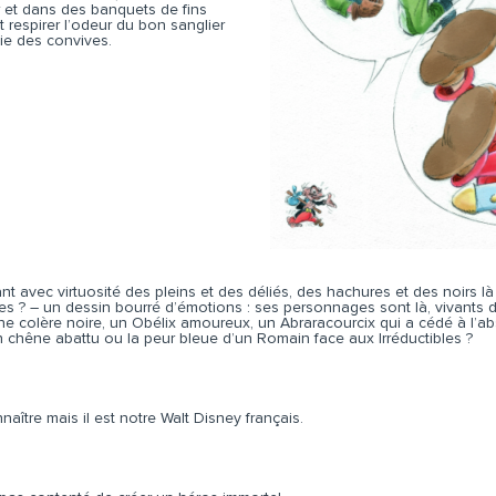
 et dans des banquets de fins
 respirer l’odeur du bon sanglier
tie des convives.
 avec virtuosité des pleins et des déliés, des hachures et des noirs là o
nes ? – un dessin bourré d’émotions : ses personnages sont là, vivants 
ne colère noire, un Obélix amoureux, un Abraracourcix qui a cédé à l’a
n chêne abattu ou la peur bleue d’un Romain face aux Irréductibles ?
nnaître mais il est notre Walt Disney français.