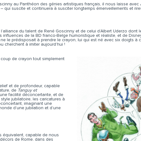
scinny au Panthéon des génies artistiques français, il nous laisse avec
 qui suscite et continuera à susciter longtemps émerveillements et rires
 à l’alliance du talent de René Goscinny et de celui d’Albert Uderzo dont
 influences de la BD franco-Belge humoristique et réaliste, et de Disne
n ne le prédisposait à prendre le crayon, lui qui est né avec six doigts 
u cherchent à imiter aujourd’hui !
 coup de crayon tout simplement
elief et de profondeur, capable
ature, de
Tanguy et
 une facilité déconcertante, et de
style jubilatoire, les caricatures à
éconcertant, imaginant une
onde d’une jubilation et d’une
s équivalent, capable de nous
 décors de Rome, dans des