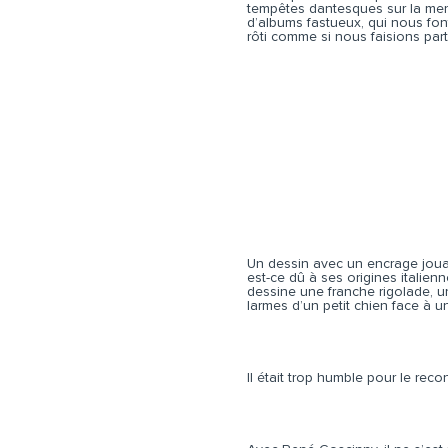
tempêtes dantesques sur la mer
d’albums fastueux, qui nous font
rôti comme si nous faisions par
Un dessin avec un encrage jouant
est-ce dû à ses origines italien
dessine une franche rigolade, u
larmes d’un petit chien face à u
Il était trop humble pour le reco