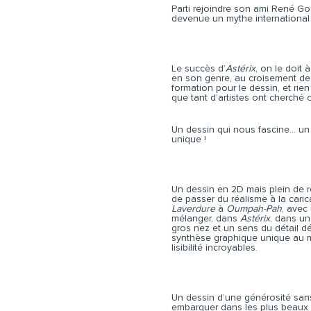
Parti rejoindre son ami René Go
devenue un mythe international –
Le succès d’
Astérix
, on le doit
en son genre, au croisement des
formation pour le dessin, et rie
que tant d’artistes ont cherché o
Un dessin qui nous fascine… un
unique !
Un dessin en 2D mais plein de r
de passer du réalisme à la caric
Laverdure
à
Oumpah-Pah
, avec
mélanger, dans
Astérix
, dans un 
gros nez et un sens du détail d
synthèse graphique unique au m
lisibilité incroyables.
Un dessin d’une générosité san
embarquer dans les plus beaux