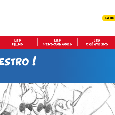
LA BO
LES
LES
LES
FILMS
PERSONNAGES
CRÉATEURS
estro !