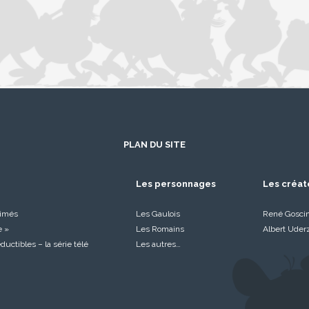
PLAN DU SITE
Les personnages
Les créat
nimés
Les Gaulois
René Gosci
e »
Les Romains
Albert Uder
réductibles – la série télé
Les autres…