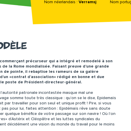
Nom néerlandais :
Verramsj
Nom portug
ODÈLE
n commerçant précurseur qui a intégré et remodelé à son
rs de la Rome mondialisée. Faisant preuve d’une grande
 de pointe, il rebaptise les rameurs de sa galère
 d’un «contrat d’association» rédigé en bonne et due
 le poste de Président-directeur-général.
 l’autorité patronale incontestée masque mal une
vage somme toute très classique : qu’on se le dise, Epidemaïs
par travailler pour son seul et unique profit ! Pire, si vous
 pas pour lui, faites attention : Epidémaïs rêve sans doute
er quelque bénéfice de votre passage sur son navire ! Où l’on
es» d’Astérix et Cléopâtre et les luttes syndicales du
ent décidément une vision du monde du travail pour le moins