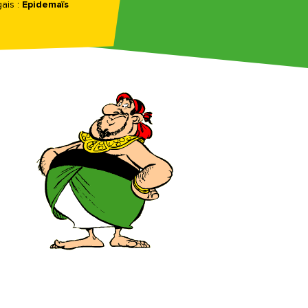
ais :
Epidemaïs