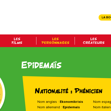
LA BO
LES
LES
LES
FILMS
PERSONNAGES
CRÉATEURS
Epidemaïs
Nationalité : Phénicien
Nom anglais :
Ekonomikrisis
Nom espag
Nom allemand :
Epidemais
Nom italien