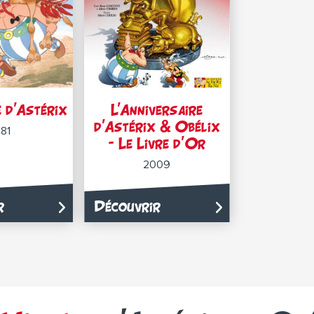
 d’Astérix
L’Anniversaire
d’Astérix & Obélix
981
– Le Livre d’Or
2009
r
Découvrir