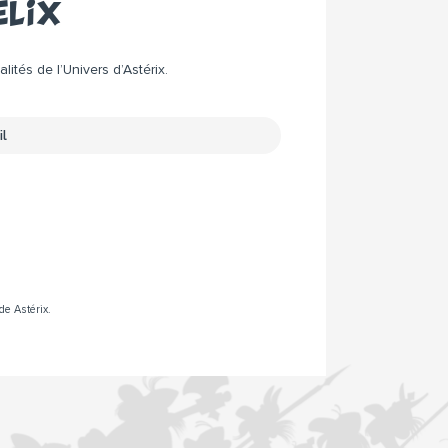
élix
ités de l’Univers d’Astérix.
de Astérix.