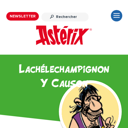
NEWSLETTER
Lachélechampignon
Y Causon