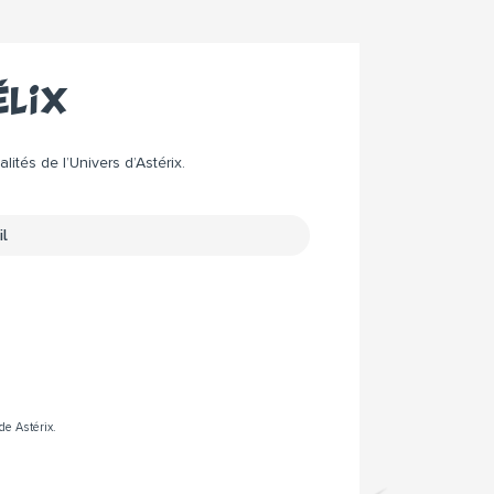
élix
ités de l’Univers d’Astérix.
de Astérix.