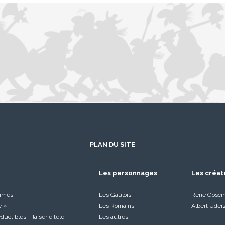
PLAN DU SITE
Les personnages
Les créat
nimés
Les Gaulois
René Gosci
e »
Les Romains
Albert Uder
réductibles – la série télé
Les autres…