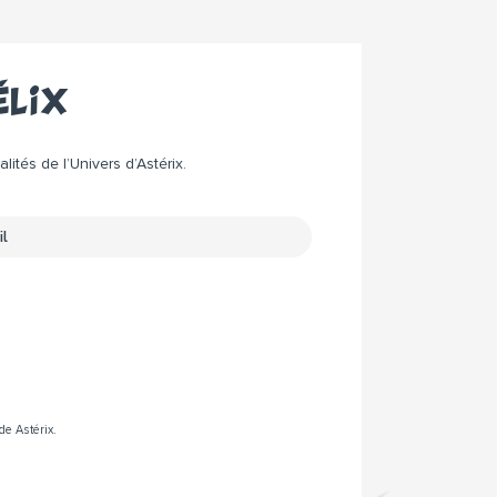
élix
ités de l’Univers d’Astérix.
de Astérix.