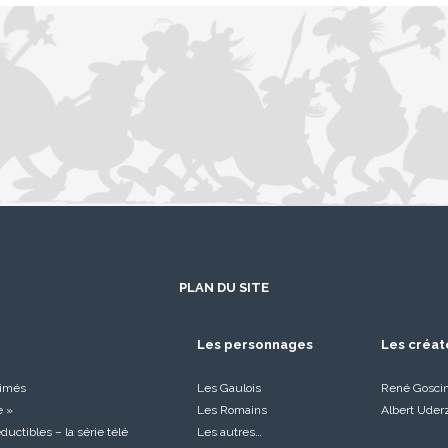
PLAN DU SITE
Les personnages
Les créat
nimés
Les Gaulois
René Gosci
e »
Les Romains
Albert Uder
réductibles – la série télé
Les autres…