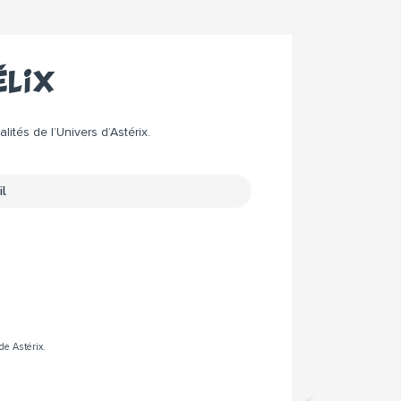
élix
ités de l’Univers d’Astérix.
de Astérix.