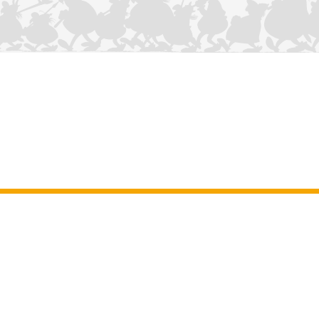
NOUS CONTACTER
Mentions légales
–
Conditions Générales d’Utilisation
–
Données
personnelles
–
Charte sur les cookies
–
Manuscrits
ASTERIX
OBELIX
IDEFIX
/ © 2025 LES ÉDITIONS ALBERT RENÉ / GOSCINNY -
®
®
®
UDERZO