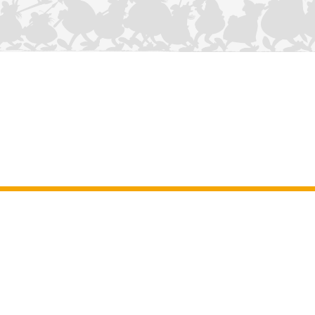
NOUS CONTACTER
Mentions légales
–
Conditions Générales d’Utilisation
–
Données
personnelles
–
Charte sur les cookies
–
Manuscrits
ASTERIX
OBELIX
IDEFIX
/ © 2025 LES ÉDITIONS ALBERT RENÉ / GOSCINNY -
®
®
®
UDERZO