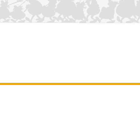
NOUS CONTACTER
Mentions légales
–
Conditions Générales d’Utilisation
–
Données
personnelles
–
Charte sur les cookies
–
Manuscrits
ASTERIX
OBELIX
IDEFIX
/ © 2025 LES ÉDITIONS ALBERT RENÉ / GOSCINNY -
®
®
®
UDERZO