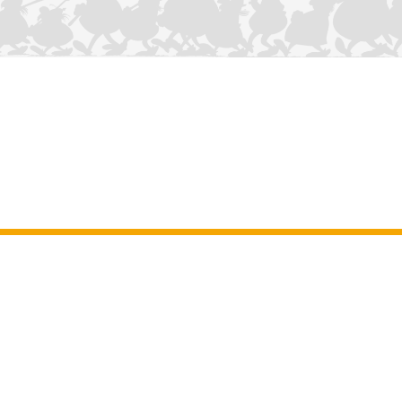
CONTÁCTANOS
Aviso legal
–
Terminos y Condiciones Generales del sitio web
–
Datos
personales
–
Política de cookies
–
Manuscritos
ASTERIX
OBELIX
IDEFIX
/ © 2025 LES ÉDITIONS ALBERT RENÉ / GOSCINNY -
®
®
®
UDERZO