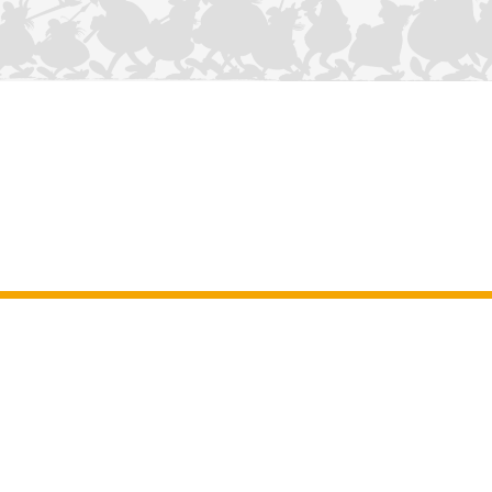
NOUS CONTACTER
Mentions légales
–
Conditions Générales d’Utilisation
–
Données
personnelles
–
Charte sur les cookies
–
Manuscrits
ASTERIX
OBELIX
IDEFIX
/ © 2025 LES ÉDITIONS ALBERT RENÉ / GOSCINNY -
®
®
®
UDERZO