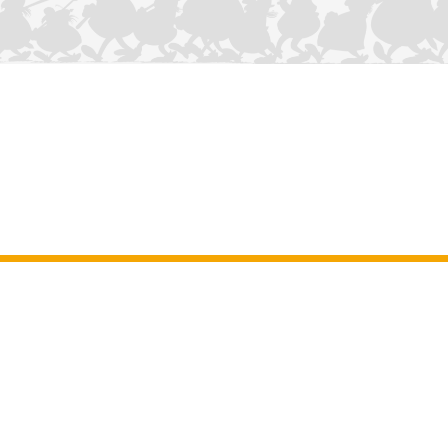
CONTÁCTANOS
Aviso legal
–
Terminos y Condiciones Generales del sitio web
–
Datos
personales
–
Política de cookies
–
Manuscritos
ASTERIX
OBELIX
IDEFIX
/ © 2025 LES ÉDITIONS ALBERT RENÉ / GOSCINNY -
®
®
®
UDERZO