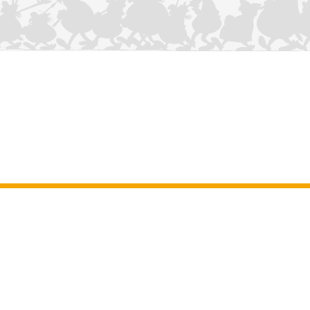
NOUS CONTACTER
Mentions légales
–
Conditions Générales d’Utilisation
–
Données
personnelles
–
Charte sur les cookies
–
Manuscrits
ASTERIX
OBELIX
IDEFIX
/ © 2025 LES ÉDITIONS ALBERT RENÉ / GOSCINNY -
®
®
®
UDERZO