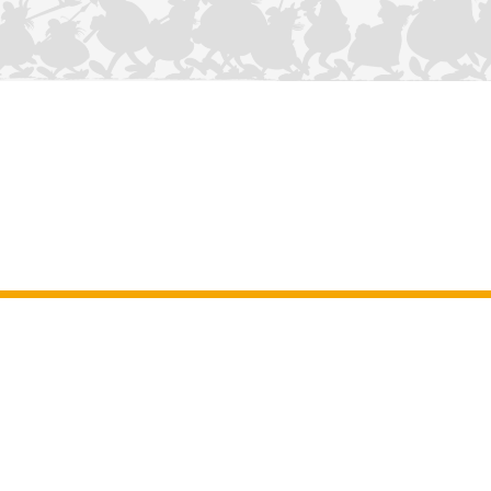
NOUS CONTACTER
Mentions légales
–
Conditions Générales d’Utilisation
–
Données
personnelles
–
Charte sur les cookies
–
Manuscrits
ASTERIX
OBELIX
IDEFIX
/ © 2025 LES ÉDITIONS ALBERT RENÉ / GOSCINNY -
®
®
®
UDERZO