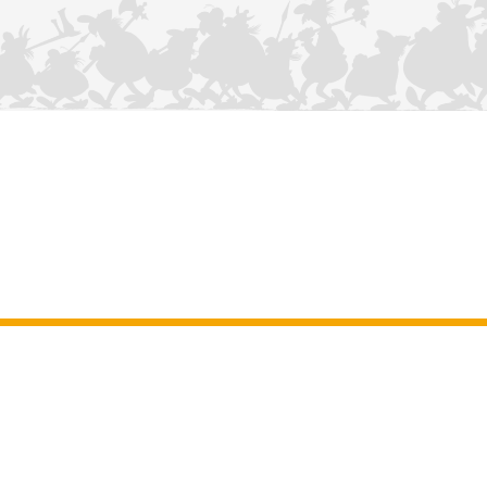
NOUS CONTACTER
Mentions légales
–
Conditions Générales d’Utilisation
–
Données
personnelles
–
Charte sur les cookies
–
Manuscrits
ASTERIX
OBELIX
IDEFIX
/ © 2025 LES ÉDITIONS ALBERT RENÉ / GOSCINNY -
®
®
®