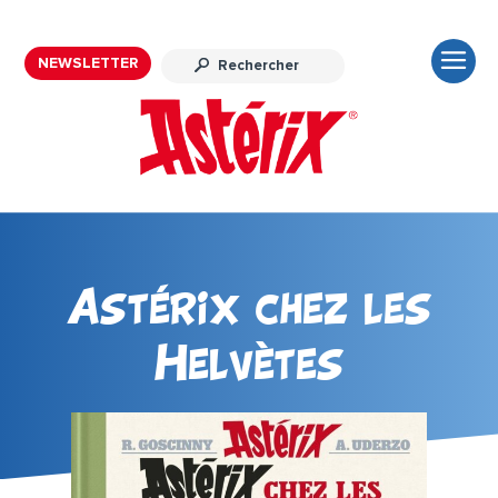
NEWSLETTER
Astérix chez les
Helvètes