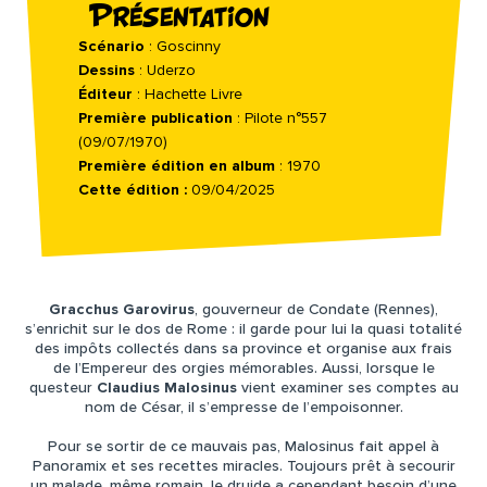
Présentation
Scénario
: Goscinny
Dessins
: Uderzo
Éditeur
: Hachette Livre
Première publication
: Pilote n°557
(09/07/1970)
Première édition en album
: 1970
Cette édition :
09/04/2025
Gracchus Garovirus
, gouverneur de Condate (Rennes),
s’enrichit sur le dos de Rome : il garde pour lui la quasi totalité
des impôts collectés dans sa province et organise aux frais
de l’Empereur des orgies mémorables. Aussi, lorsque le
questeur
Claudius Malosinus
vient examiner ses comptes au
nom de César, il s’empresse de l’empoisonner.
Pour se sortir de ce mauvais pas, Malosinus fait appel à
Panoramix et ses recettes miracles. Toujours prêt à secourir
un malade, même romain, le druide a cependant besoin d’une