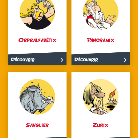
Ordralfabétix
Panoramix
Découvrir
Découvrir
Sanglier
Zurix