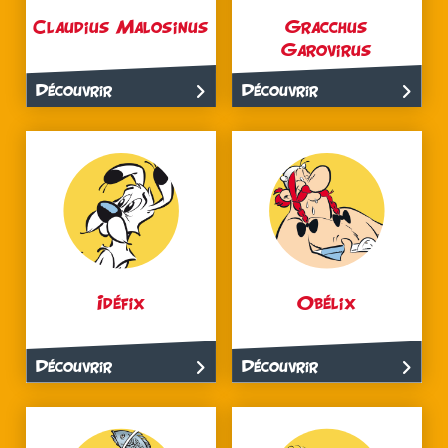
Claudius Malosinus
Gracchus
Garovirus
Découvrir
Découvrir
Idéfix
Obélix
Découvrir
Découvrir