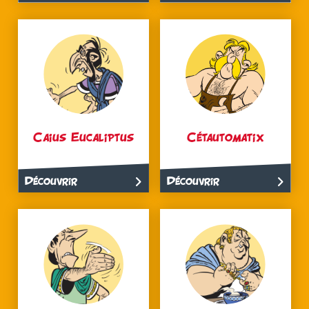
Caius Eucaliptus
Cétautomatix
Découvrir
Découvrir