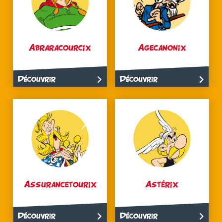
Abraracourcix
Agecanonix
Découvrir
Découvrir
Assurancetourix
Astérix
Découvrir
Découvrir