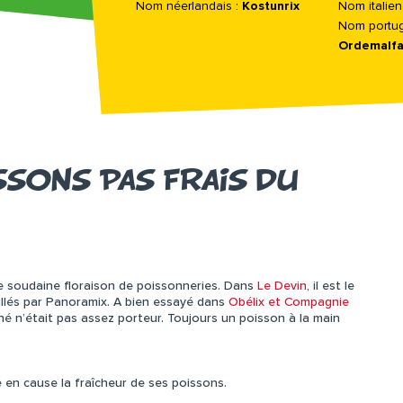
Nom néerlandais :
Kostunrix
Nom italien
Nom portug
Ordemalfa
SONS PAS FRAIS DU
 une soudaine floraison de poissonneries. Dans
Le Devin
, il est le
illés par Panoramix. A bien essayé dans
Obélix et Compagnie
ché n’était pas assez porteur. Toujours un poisson à la main
 en cause la fraîcheur de ses poissons.