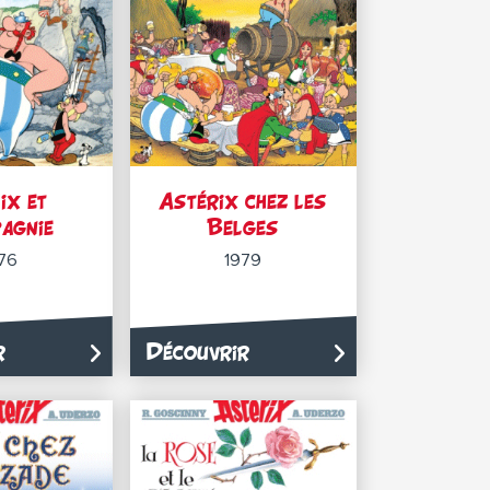
ix et
Astérix chez les
agnie
Belges
76
1979
r
Découvrir