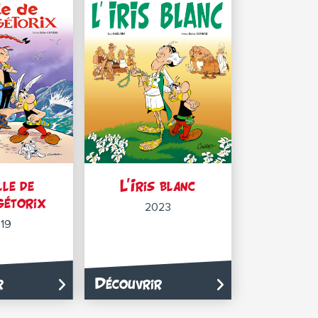
lle de
L’Iris blanc
gétorix
2023
19
r
Découvrir