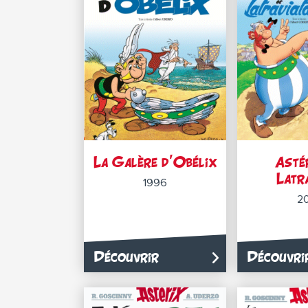
La Galère d’Obélix
Asté
Latr
1996
2
Découvrir
Découvri