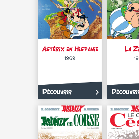
Astérix en Hispanie
La Z
1969
1
Découvrir
Découvri