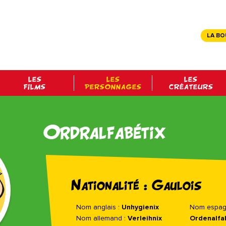
LA BO
LES
LES
LES
FILMS
PERSONNAGES
CRÉATEURS
Ordralfabétix
Nationalité : Gaulois
Nom anglais :
Unhygienix
Nom espagn
Nom allemand :
Verleihnix
Ordenalfa