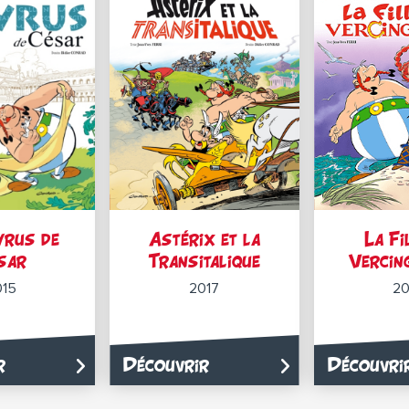
yrus de
Astérix et la
La Fi
sar
Transitalique
Vercin
015
2017
20
r
Découvrir
Découvri