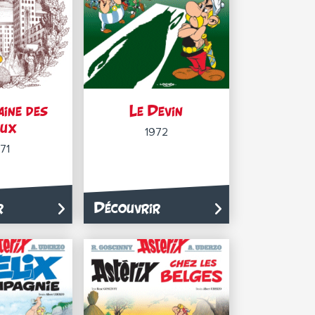
ine des
Le Devin
eux
1972
71
r
Découvrir