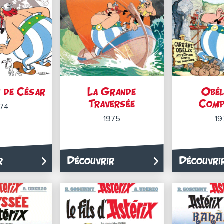
u de César
La Grande
Obél
Traversée
Comp
974
1975
19
r
Découvrir
Découvri