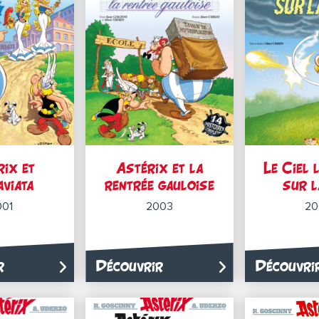
rix et
Astérix et la
Le Ciel 
aviata
rentrée gauloise
sur l
001
2003
20
r
Découvrir
Découvri