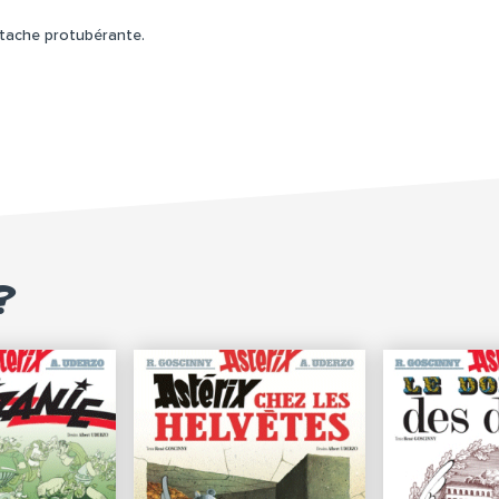
stache protubérante.
?