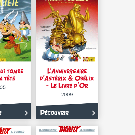
lui tombe
L’Anniversaire
a tête
d’Astérix & Obélix
– Le Livre d’Or
05
2009
r
Découvrir