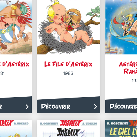
 d’Astérix
Le Fils d’Astérix
Astéri
Rahã
981
1983
19
r
Découvrir
Découvri