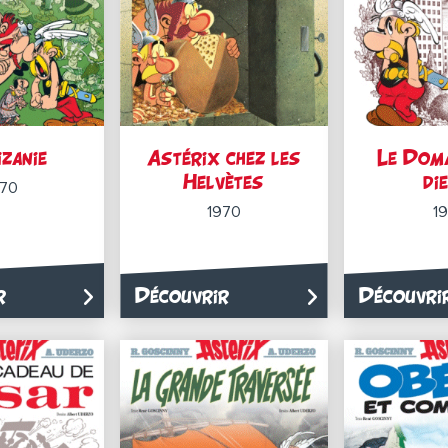
izanie
Astérix chez les
Le Doma
Helvètes
di
970
1970
19
r
Découvrir
Découvri