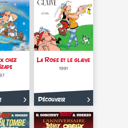
x chez
La Rose et le glaive
zade
1991
87
r
Découvrir