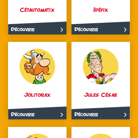
Cétautomatix
Idéfix
Découvrir
Découvrir
Jolitorax
Jules César
Découvrir
Découvrir