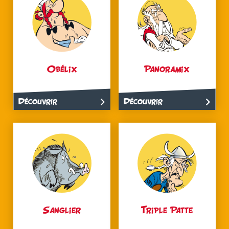
Obélix
Panoramix
Découvrir
Découvrir
Sanglier
Triple Patte