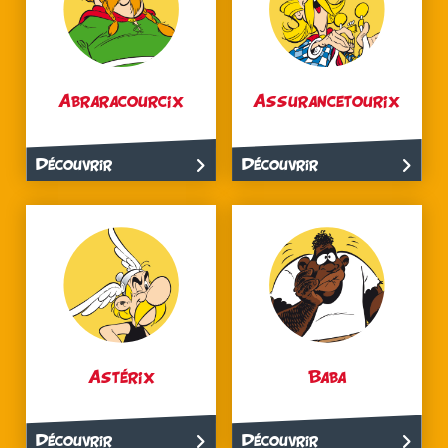
Abraracourcix
Assurancetourix
Découvrir
Découvrir
Astérix
Baba
Découvrir
Découvrir