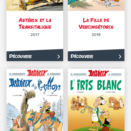
Astérix et la
La Fille de
Transitalique
Vercingétorix
2017
2019
Découvrir
Découvrir