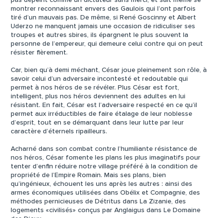
pas dépeint comme un dictateur sans merci, et sait même se
montrer reconnaissant envers des Gaulois qui l’ont parfois
tiré d’un mauvais pas. De même, si René Goscinny et Albert
Uderzo ne manquent jamais une occasion de ridiculiser ses
troupes et autres sbires, ils épargnent le plus souvent la
personne de l’empereur, qui demeure celui contre qui on peut
résister fièrement.
Car, bien qu’à demi méchant, César joue pleinement son rôle, à
savoir celui d’un adversaire incontesté et redoutable qui
permet à nos héros de se révéler. Plus César est fort,
intelligent, plus nos héros deviennent des adultes en lui
résistant. En fait, César est l’adversaire respecté en ce qu’il
permet aux irréductibles de faire étalage de leur noblesse
d’esprit, tout en se démarquant dans leur lutte par leur
caractère d’éternels ripailleurs.
Acharné dans son combat contre l’humiliante résistance de
nos héros, César fomente les plans les plus imaginatifs pour
tenter d’enfin réduire notre village préféré à la condition de
propriété de l’Empire Romain. Mais ses plans, bien
qu’ingénieux, échouent les uns après les autres : ainsi des
armes économiques utilisées dans Obélix et Compagnie, des
méthodes pernicieuses de Détritus dans La Zizanie, des
logements «civilisés» conçus par Anglaigus dans Le Domaine