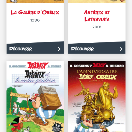
La Galère d’Obélix
Astérix et
Latraviata
1996
2001
Découvrir
Découvrir