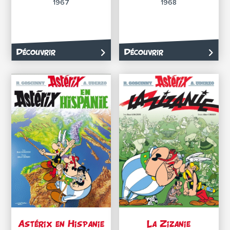
1967
1968
Découvrir
Découvrir
Astérix en Hispanie
La Zizanie