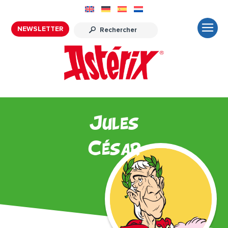
NEWSLETTER
Jules
César