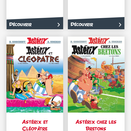
Découvrir
Découvrir
Astérix et
Astérix chez les
Cléopâtre
Bretons