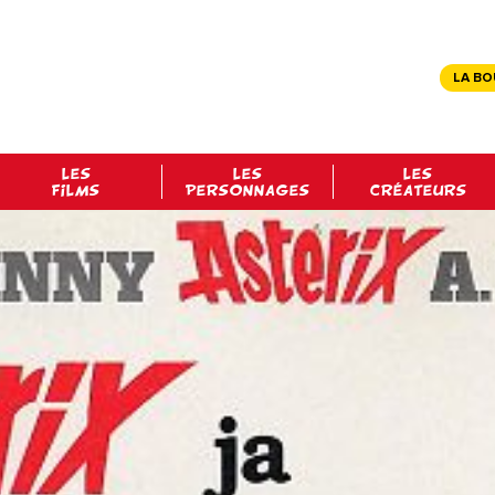
LA BO
LES
LES
LES
FILMS
PERSONNAGES
CRÉATEURS