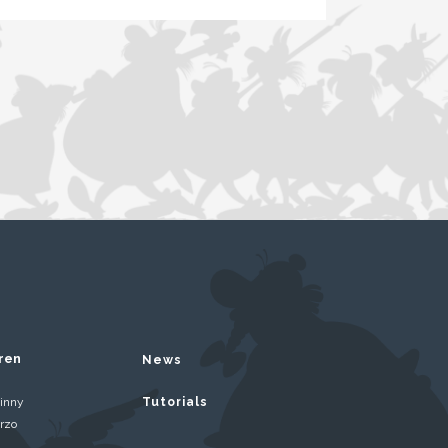
ren
News
inny
Tutorials
rzo