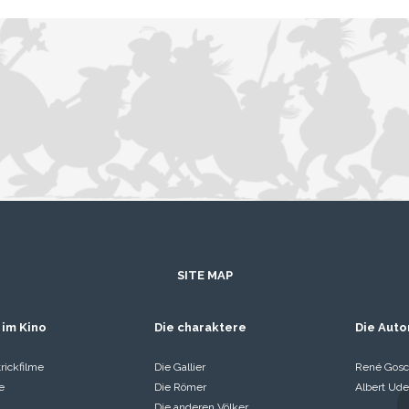
SITE MAP
 im Kino
Die charaktere
Die Auto
rickfilme
Die Gallier
René Gosc
e
Die Römer
Albert Ude
Die anderen Völker