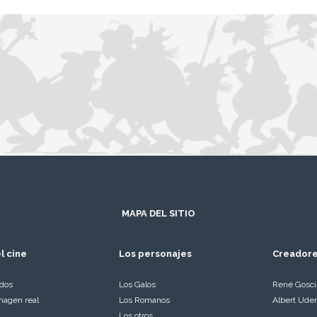
MAPA DEL SITIO
l cine
Los personajes
Creador
ados
Los Galos
René Gosc
magen real
Los Romanos
Albert Ude
Los otros…