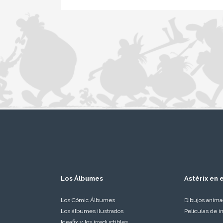
Los Álbumes
Astérix en e
Los Cómic Álbumes
Dibujos anim
Los álbumes ilustrados
Películas de i
Ideafix y los irreductibles