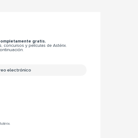
 completamente gratis.
 concursos y películas de Astérix.
continuación.
Astérix.