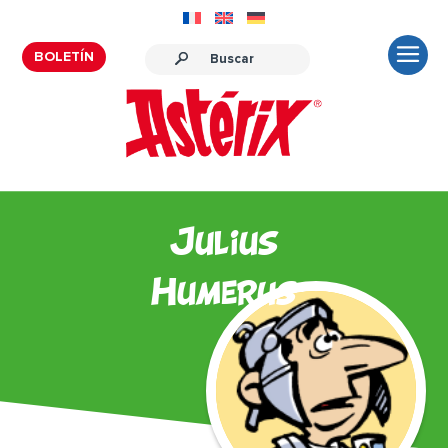
BOLETÍN
Julius
Humerus