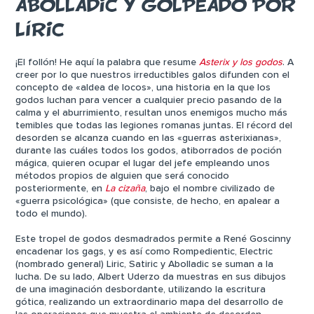
ABOLLADIC Y GOLPEADO POR
LÍRIC
¡El follón! He aquí la palabra que resume
Asterix y los godos
. A
creer por lo que nuestros irreductibles galos difunden con el
concepto de «aldea de locos», una historia en la que los
godos luchan para vencer a cualquier precio pasando de la
calma y el aburrimiento, resultan unos enemigos mucho más
temibles que todas las legiones romanas juntas. El récord del
desorden se alcanza cuando en las «guerras asterixianas»,
durante las cuáles todos los godos, atiborrados de poción
mágica, quieren ocupar el lugar del jefe empleando unos
métodos propios de alguien que será conocido
posteriormente, en
La cizaña
, bajo el nombre civilizado de
«guerra psicológica» (que consiste, de hecho, en apalear a
todo el mundo).
Este tropel de godos desmadrados permite a René Goscinny
encadenar los gags, y es así como Rompedientic, Electric
(nombrado general) Liric, Satiric y Abolladic se suman a la
lucha. De su lado, Albert Uderzo da muestras en sus dibujos
de una imaginación desbordante, utilizando la escritura
gótica, realizando un extraordinario mapa del desarrollo de