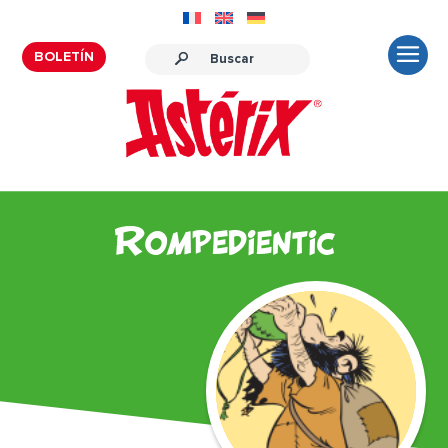
BOLETÍN
Rompedientic