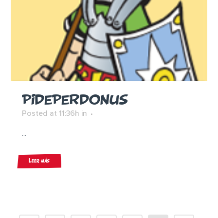
PIDEPERDONUS
Posted at 11:36h
in
...
Leer más