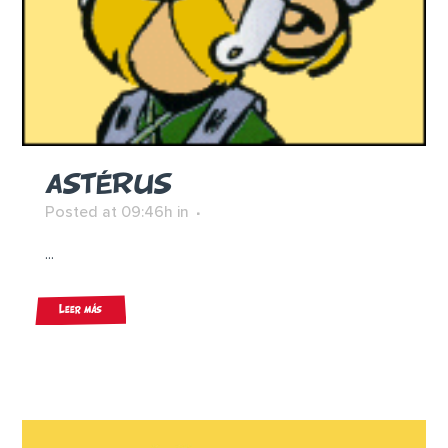
ASTÉRUS
Posted at 09:46h
in
...
Leer más