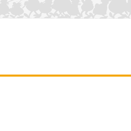
CONTÁCTANOS
Aviso legal
–
Terminos y Condiciones Generales del sitio web
–
Datos
personales
–
Política de cookies
–
Manuscritos
ASTERIX
OBELIX
IDEFIX
/ © 2025 LES ÉDITIONS ALBERT RENÉ / GOSCINNY -
®
®
®
UDERZO