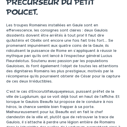
PRÉCURSEUR DU PETIT
POUCET.
Les troupes Romaines installées en Gaule sont en
effervescence, les consignes sont claires : deux Gaulois
dissidents doivent être arrêtés à tout prix! Il faut dire
qu’Astérix et Obélix ont encore une fois fait très fort… Se
promenant impunément aux quatre coins de la Gaule, ils
ridiculisent la puissance de Rome en s’appliquant à réussir le
mythique pari qu’ils ont lancé à l’inspecteur général Lucius
Fleurdelotus. Soutenu avec passion par les populations
Gauloises, ils font également l’objet de toutes les attentions
des dignitaires Romains les plus prestigieux, motivés par la
récompense qu’ils pourraient obtenir de César pour la capture
de ces deux Irréductibles.
C’est le cas d’Encorutilfaluquejelesus, puissant préfet de la
ville de Lugdunum, qui se voit déjà tout en haut de l’affiche. Et
lorsque le Gaulois Beaufix lui propose de le conduire à nos
héros, la chance semble bien frapper à sa porte.
Malheureusement pour lui, Beaufix est en fait le chef
clandestin de la ville et, plutôt que de retrouver la trace de
Gaulois, il s’attache à perdre une légion entière de Romains