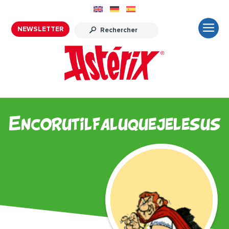
NEWSLETTER
Encorutilfaluquejelesus