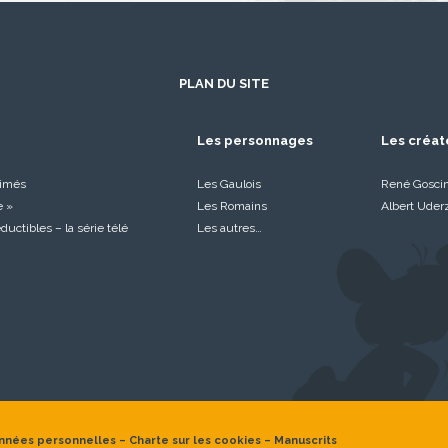
PLAN DU SITE
Les personnages
Les créat
nimés
Les Gaulois
René Gosci
e »
Les Romains
Albert Uder
réductibles – la série télé
Les autres…
nnées personnelles
–
Charte sur les cookies
–
Manuscrits