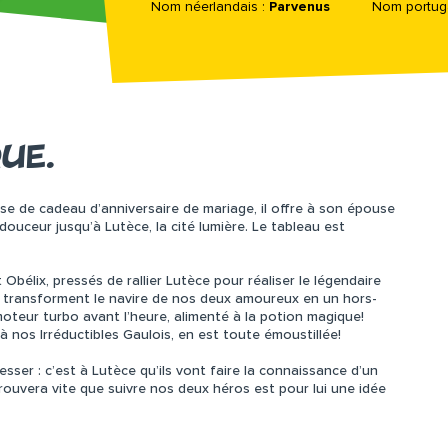
Nom néerlandais :
Parvenus
Nom portuga
UE.
e de cadeau d’anniversaire de mariage, il offre à son épouse
ouceur jusqu’à Lutèce, la cité lumière. Le tableau est
Obélix, pressés de rallier Lutèce pour réaliser le légendaire
us, transforment le navire de nos deux amoureux en un hors-
moteur turbo avant l’heure, alimenté à la potion magique!
 à nos Irréductibles Gaulois, en est toute émoustillée!
resser : c’est à Lutèce qu’ils vont faire la connaissance d’un
rouvera vite que suivre nos deux héros est pour lui une idée