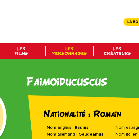
LA BO
LES
LES
LES
FILMS
PERSONNAGES
CRÉATEURS
Faimoiducuscus
Nationalité : Romain
Nom anglais :
Radius
Nom espagn
Nom allemand :
Gaudeamus
Nom italien 