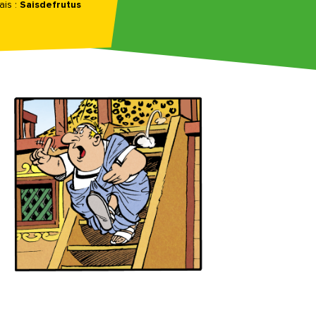
is :
Saisdefrutus