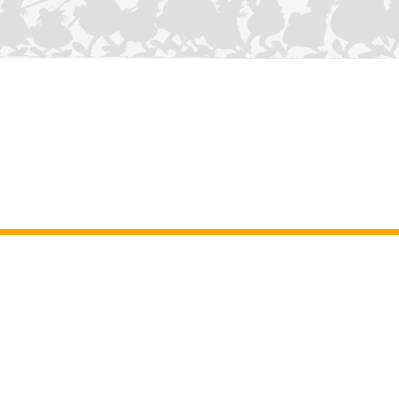
CONTÁCTANOS
Aviso legal
–
Terminos y Condiciones Generales del sitio web
–
Datos
personales
–
Política de cookies
–
Manuscritos
ASTERIX
OBELIX
IDEFIX
/ © 2025 LES ÉDITIONS ALBERT RENÉ / GOSCINNY -
®
®
®
UDERZO