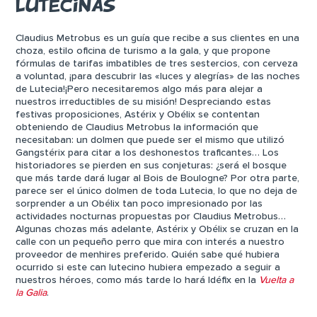
LUTECINAS
Claudius Metrobus es un guía que recibe a sus clientes en una
choza, estilo oficina de turismo a la gala, y que propone
fórmulas de tarifas imbatibles de tres sestercios, con cerveza
a voluntad, ¡para descubrir las «luces y alegrías» de las noches
de Lutecia!¡Pero necesitaremos algo más para alejar a
nuestros irreductibles de su misión! Despreciando estas
festivas proposiciones, Astérix y Obélix se contentan
obteniendo de Claudius Metrobus la información que
necesitaban: un dolmen que puede ser el mismo que utilizó
Gangstérix para citar a los deshonestos traficantes… Los
historiadores se pierden en sus conjeturas: ¿será el bosque
que más tarde dará lugar al Bois de Boulogne? Por otra parte,
parece ser el único dolmen de toda Lutecia, lo que no deja de
sorprender a un Obélix tan poco impresionado por las
actividades nocturnas propuestas por Claudius Metrobus…
Algunas chozas más adelante, Astérix y Obélix se cruzan en la
calle con un pequeño perro que mira con interés a nuestro
proveedor de menhires preferido. Quién sabe qué hubiera
ocurrido si este can lutecino hubiera empezado a seguir a
nuestros héroes, como más tarde lo hará Idéfix en la
Vuelta a
la Galia
.