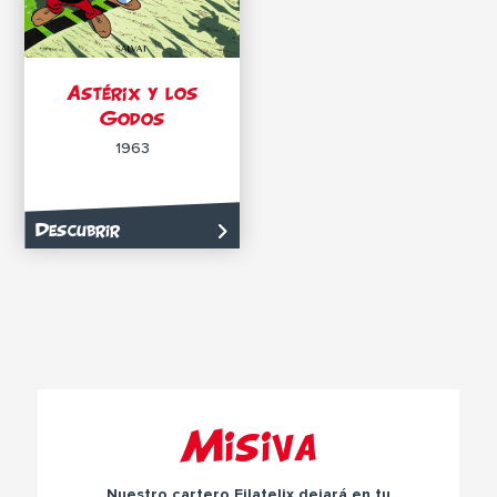
Astérix y los
Godos
1963
Descubrir
Misiva
Nuestro cartero Filatelix dejará en tu