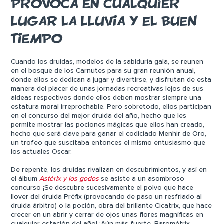
PROVOCA EN CUALQUIER
LUGAR LA LLUVIA Y EL BUEN
TIEMPO
Cuando los druidas, modelos de la sabiduría gala, se reunen
en el bosque de los Carnutes para su gran reunión anual,
donde ellos se dedican a jugar y divertirse, y disfrutan de esta
manera del placer de unas jornadas recreativas lejos de sus
aldeas respectivos donde ellos deben mostrar siempre una
estatura moral irreprochable. Pero sobretodo, ellos participan
en el concurso del mejor druida del año, hecho que les
permite mostrar las pociones mágicas que ellos han creado,
hecho que será clave para ganar el codiciado Menhir de Oro,
un trofeo que suscitaba entonces el mismo entusiasmo que
los actuales Oscar.
De repente, los druidas rivalizan en descubrimientos, y así en
el álbum
Astérix y los godos
se asiste a un asombroso
concurso ¡Se descubre sucesivamente el polvo que hace
llover del druida Préfix (provocando de paso un resfriado al
druida árbitro) o la poción, obra del brillante Cicatrix, que hace
crecer en un abrir y cerrar de ojos unas flores magníficas en