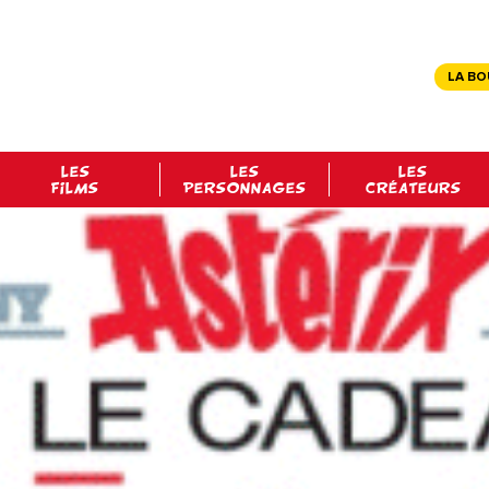
LA BO
LES
LES
LES
FILMS
PERSONNAGES
CRÉATEURS