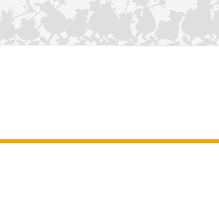
KONTAKTIEREN SIE UNS
Impressum
–
Allgemeine Nutzungsbedingungen der Website
–
Personenbezogene daten
–
Cookie-Richtlinie
–
Manuskripte
ASTERIX
OBELIX
IDEFIX
/ © 2025 LES ÉDITIONS ALBERT RENÉ / GOSCINNY -
®
®
®
UDERZO