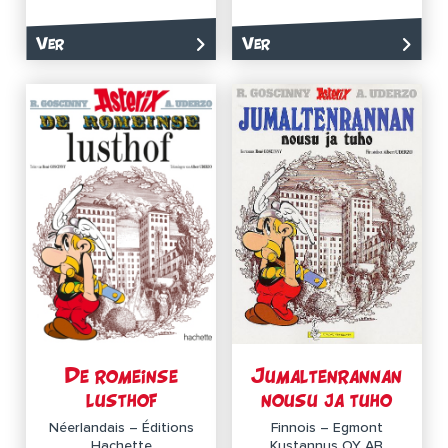
Ver
Ver
De romeinse
Jumaltenrannan
lusthof
nousu ja tuho
Néerlandais – Éditions
Finnois – Egmont
Hachette
Kustannus OY AB