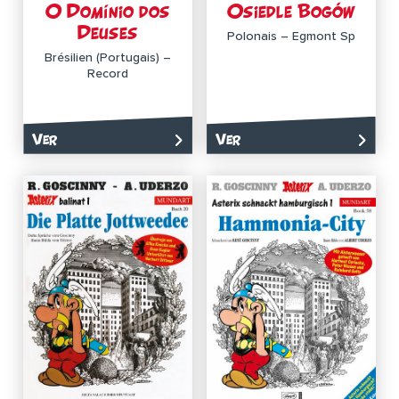
O Domínio dos
Osiedle Bogów
Deuses
Polonais – Egmont Sp
Brésilien (Portugais) –
Record
Ver
Ver