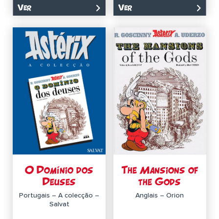
Ver
Ver
O Domínio dos
The Mansions of
Deuses
the Gods
Portugais – A colecção –
Anglais – Orion
Salvat