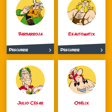
Barbarroja
Esautomatix
Descubrir
Descubrir
Julio César
Obélix