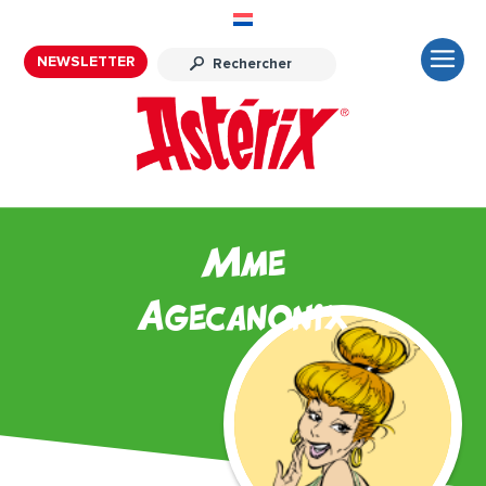
NEWSLETTER
Mme
Agecanonix