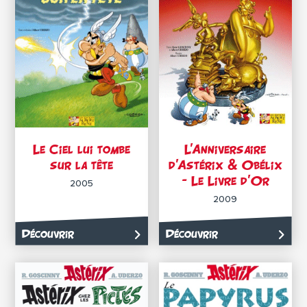
Le Ciel lui tombe
L’Anniversaire
sur la tête
d’Astérix & Obélix
– Le Livre d’Or
2005
2009
Découvrir
Découvrir