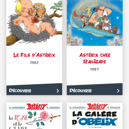
Le Fils d’Astérix
Astérix chez
Rahãzade
1983
1987
Découvrir
Découvrir