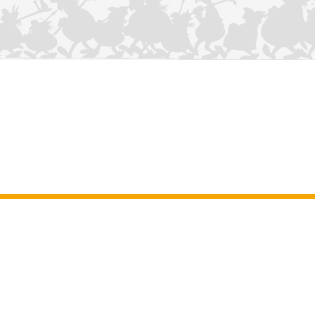
NOUS CONTACTER
Mentions légales
–
Conditions Générales d’Utilisation
–
Données
personnelles
–
Charte sur les cookies
–
Manuscrits
ASTERIX
OBELIX
IDEFIX
/ © 2025 LES ÉDITIONS ALBERT RENÉ / GOSCINNY -
®
®
®
UDERZO