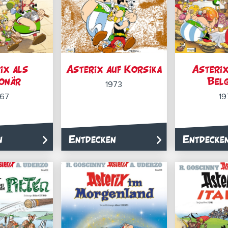
ix als
Asterix auf Korsika
Asterix
ionär
Belg
1973
967
19
n
Entdecken
Entdecke