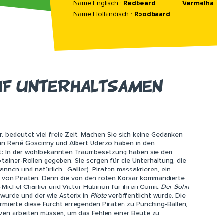
Name Englisch :
Redbeard
Vermelha
Name Holländisch :
Roodbaard
UF UNTERHALTSAMEN
. bedeutet viel freie Zeit. Machen Sie sich keine Gedanken
enn René Goscinny und Albert Uderzo haben in den
t: In der wohlbekannten Traumbesetzung haben sie den
ainer-Rollen gegeben. Sie sorgen für die Unterhaltung, die
nnen und natürlich…Gallier). Piraten massakrieren, ein
ren von Piraten. Denn die von den roten Korsar kommandierte
-Michel Charlier und Victor Hubinon für ihren Comic
Der
Sohn
wurde und der wie Asterix in
Pilote
veröffentlicht wurde. Die
rmierte diese Furcht erregenden Piraten zu Punching-Bällen,
laven arbeiten müssen, um das Fehlen einer Beute zu