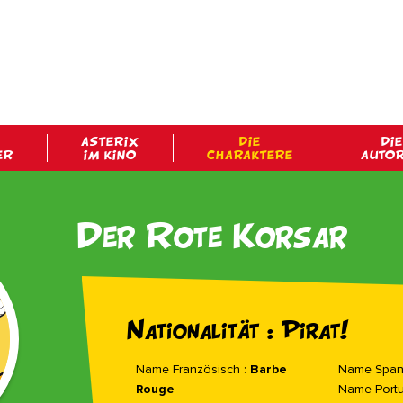
ASTERIX
DIE
DIE
ER
IM KINO
CHARAKTERE
AUTO
Der Rote Korsar
Nationalität : Pirat!
Name Französisch :
Barbe
Name Span
Rouge
Name Portu