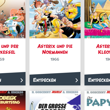
 und der
Asterix und die
Aster
rkessel
Normannen
Kleo
969
1966
19
n
Entdecken
Entdecke