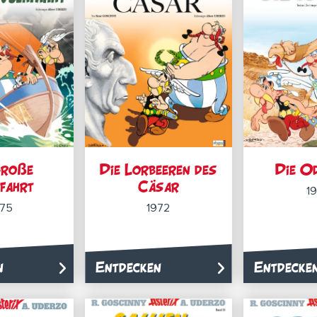
große
Die Lorbeeren des
Die O
fahrt
Cäsar
19
975
1972
n
Entdecken
Entdecke