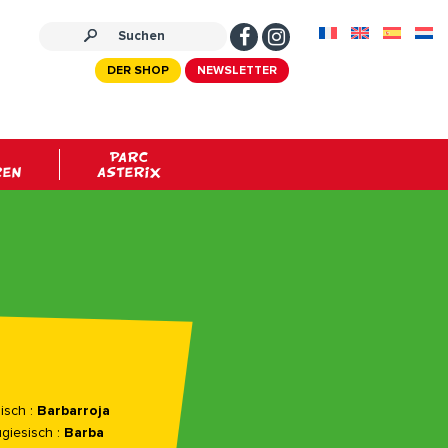
DER SHOP
NEWSLETTER
PARC
REN
ASTERIX
isch :
Barbarroja
giesisch :
Barba