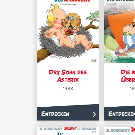
Der Sohn des
Die 
Asterix
Über
1983
1
Entdecken
Entdecke