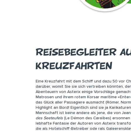
REISEBEGLEITER A
KREUZFAHRTEN
Eine Kreuzfahrt mit dem Schiff und dazu 50 vor Chr
darüber, womit Sie sie sich vertreiben könnten, d
Abenteuern von Asterix einige Vorschläge gemach
Matrosen und ihrem rotem Korsar maritime «Enter»t
das Glück aller Passagiere ausmacht (Römer, Norma
Highlight an Bord! Eigentlich sind sie ja Karikatu
Mannschaft ist keine andere als jene, die von Jean
des Seeteufels
(Le Démon des Caraïbes) ersonnen 
lebhafte Fantasie der Autoren von Asterix transfo
die als Hotelschiff-Betreiber ode rals Galeerensk