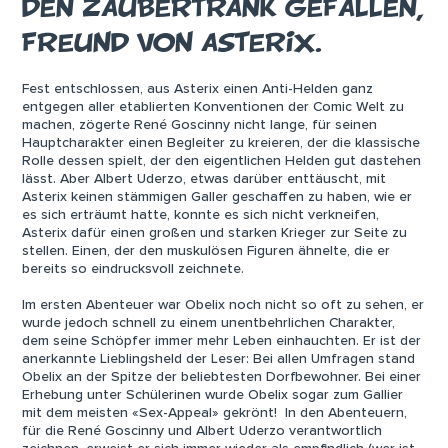
DEN ZAUBERTRANK GEFALLEN,
FREUND VON ASTERIX.
Fest entschlossen, aus Asterix einen Anti-Helden ganz
entgegen aller etablierten Konventionen der Comic Welt zu
machen, zögerte René Goscinny nicht lange, für seinen
Hauptcharakter einen Begleiter zu kreieren, der die klassische
Rolle dessen spielt, der den eigentlichen Helden gut dastehen
lässt. Aber Albert Uderzo, etwas darüber enttäuscht, mit
Asterix keinen stämmigen Galler geschaffen zu haben, wie er
es sich erträumt hatte, konnte es sich nicht verkneifen,
Asterix dafür einen großen und starken Krieger zur Seite zu
stellen. Einen, der den muskulösen Figuren ähnelte, die er
bereits so eindrucksvoll zeichnete.
Im ersten Abenteuer war Obelix noch nicht so oft zu sehen, er
wurde jedoch schnell zu einem unentbehrlichen Charakter,
dem seine Schöpfer immer mehr Leben einhauchten. Er ist der
anerkannte Lieblingsheld der Leser: Bei allen Umfragen stand
Obelix an der Spitze der beliebtesten Dorfbewohner. Bei einer
Erhebung unter Schülerinen wurde Obelix sogar zum Gallier
mit dem meisten «Sex-Appeal» gekrönt! In den Abenteuern,
für die René Goscinny und Albert Uderzo verantwortlich