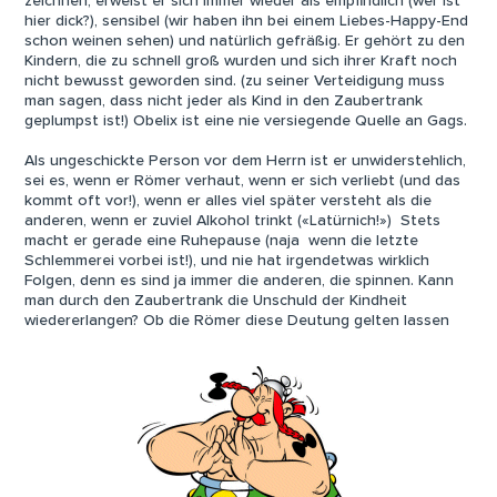
zeichnen, erweist er sich immer wieder als empfindlich (wer ist
hier dick?), sensibel (wir haben ihn bei einem Liebes-Happy-End
schon weinen sehen) und natürlich gefräßig. Er gehört zu den
Kindern, die zu schnell groß wurden und sich ihrer Kraft noch
nicht bewusst geworden sind. (zu seiner Verteidigung muss
man sagen, dass nicht jeder als Kind in den Zaubertrank
geplumpst ist!) Obelix ist eine nie versiegende Quelle an Gags.
Als ungeschickte Person vor dem Herrn ist er unwiderstehlich,
sei es, wenn er Römer verhaut, wenn er sich verliebt (und das
kommt oft vor!), wenn er alles viel später versteht als die
anderen, wenn er zuviel Alkohol trinkt («Latürnich!») Stets
macht er gerade eine Ruhepause (naja wenn die letzte
Schlemmerei vorbei ist!), und nie hat irgendetwas wirklich
Folgen, denn es sind ja immer die anderen, die spinnen. Kann
man durch den Zaubertrank die Unschuld der Kindheit
wiedererlangen? Ob die Römer diese Deutung gelten lassen