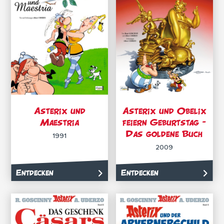
Asterix und
Asterix und Obelix
Maestria
feiern Geburtstag –
Das goldene Buch
1991
2009
Entdecken
Entdecken