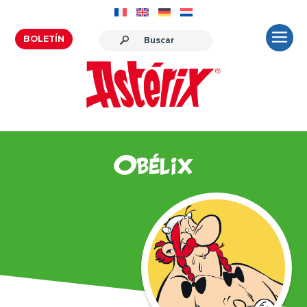
BOLETÍN
Obélix