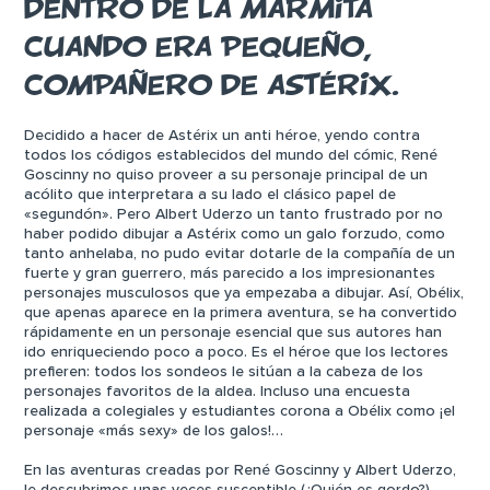
DENTRO DE LA MARMITA
CUANDO ERA PEQUEÑO,
COMPAÑERO DE ASTÉRIX.
Decidido a hacer de Astérix un anti héroe, yendo contra
todos los códigos establecidos del mundo del cómic, René
Goscinny no quiso proveer a su personaje principal de un
acólito que interpretara a su lado el clásico papel de
«segundón». Pero Albert Uderzo un tanto frustrado por no
haber podido dibujar a Astérix como un galo forzudo, como
tanto anhelaba, no pudo evitar dotarle de la compañía de un
fuerte y gran guerrero, más parecido a los impresionantes
personajes musculosos que ya empezaba a dibujar. Así, Obélix,
que apenas aparece en la primera aventura, se ha convertido
rápidamente en un personaje esencial que sus autores han
ido enriqueciendo poco a poco. Es el héroe que los lectores
prefieren: todos los sondeos le sitúan a la cabeza de los
personajes favoritos de la aldea. Incluso una encuesta
realizada a colegiales y estudiantes corona a Obélix como ¡el
personaje «más sexy» de los galos!…
En las aventuras creadas por René Goscinny y Albert Uderzo,