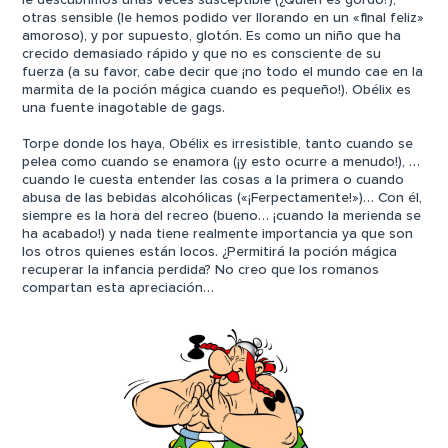
le descubrimos unas veces susceptible (¿Quién es gordo?),
otras sensible (le hemos podido ver llorando en un «final feliz»
amoroso), y por supuesto, glotón. Es como un niño que ha
crecido demasiado rápido y que no es consciente de su
fuerza (a su favor, cabe decir que ¡no todo el mundo cae en la
marmita de la poción mágica cuando es pequeño!). Obélix es
una fuente inagotable de gags.
Torpe donde los haya, Obélix es irresistible, tanto cuando se
pelea como cuando se enamora (¡y esto ocurre a menudo!), …
cuando le cuesta entender las cosas a la primera o cuando
abusa de las bebidas alcohólicas («¡Ferpectamente!»)… Con él,
siempre es la hora del recreo (bueno… ¡cuando la merienda se
ha acabado!) y nada tiene realmente importancia ya que son
los otros quienes están locos. ¿Permitirá la poción mágica
recuperar la infancia perdida? No creo que los romanos
compartan esta apreciación…