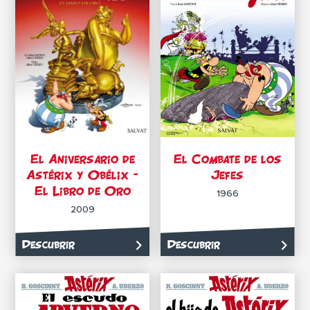
El Aniversario de
El Combate de los
Astérix y Obélix –
Jefes
El Libro de Oro
1966
2009
Descubrir
Descubrir