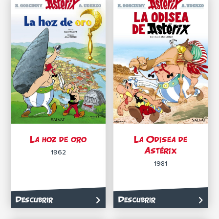
La hoz de oro
La Odisea de
Astérix
1962
1981
Descubrir
Descubrir